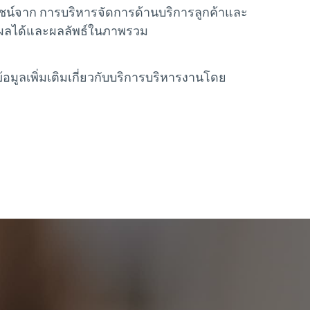
น์จาก การบริหารจัดการด้านบริการลูกค้าและ
ที่ผลได้และผลลัพธ์ในภาพรวม
ข้อมูลเพิ่มเติมเกี่ยวกับบริการบริหารงานโดย