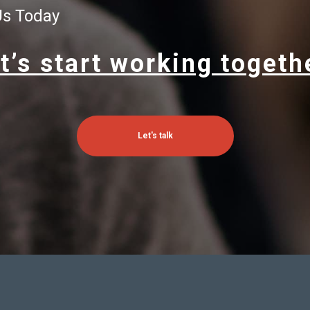
Us Today
t’s start working togeth