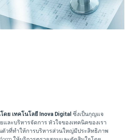
นโดย เทคโนโลยี Inova Digital
ซึ่งเป็นกุญแจ
ชยและบริหารจัดการ หัวใจของเทคนิคของเรา
ตัวที่ทำให้การบริหารส่วนใหญ่มีประสิทธิภาพ
latform ให้บริการตรวจสอบและตัดสินใจโดย