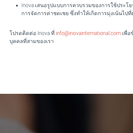
Inova เสนอรูปแบบการควบรวมของการใช้ประโยช
การจัดการค่าชดเชย ซึ่งทำให้เกิดการมุ่งเน้นไป
โปรดติดต่อ Inova ที่
info@inovainternational.com
เพื่อ
บุคคลที่สามของเรา