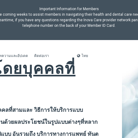
Important Information for Members
n the coming weeks to assist members in navigating their health and dental care n
antime, if you have any questions regarding the Inova Care provider network pan
telephone number on the back of your Member ID Card.
ไทย
ทความและอัปเดต
ติดต่อเรา
ดยบุคคลที่
คลที่สามและ วิธีการให้บริการแบบ
รงานด้วยผลประโยชน์ในรูปแบบต่างๆที่หลาก
รูปแบบ อันรวมถึง บริการทางการแพทย์ ทันต