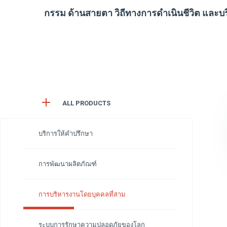
กรรม ด้านสายตา วิถีทางการดำเนินชีวิต และบ
ALL PRODUCTS
บริการให้คำปรึกษา
การพัฒนาผลิตภัณฑ์
การบริหารงานโดยบุคคลที่สาม
ระบบการรักษาความปลอดภัยของโลก