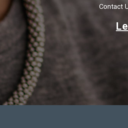
Contact 
Le