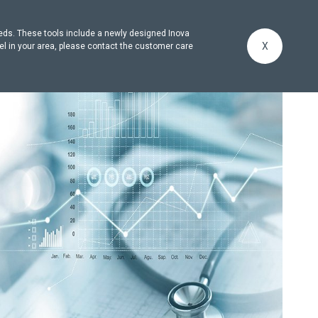
eeds. These tools include a newly designed Inova
X
el in your area, please contact the customer care