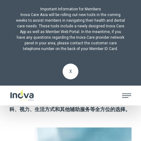
Important Information for Members
Inova Care Asia will be rolling out new tools in the coming
weeks to assist members in navigating their health and dental
care needs. These tools include a newly designed Inova Care
App as well as Member Web Portal. In the meantime, if you
have any questions regarding the Inova Care provider network
ALL PRODUCTS
panel in your area, please contact the customer care
telephone number on the back of your Member ID Card.
第三方管理
X
Inova Care亚洲公司在整个地区提供第三方管理和内外
包解决方案。我们管理各种福利计划，包括医疗、牙
科、视力、生活方式和其他辅助服务等全方位的选择。