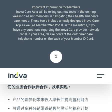
Important Information for Members
Inova Care Asia will be rolling out new tools in the coming
weeks to assist members in navigating their health and dental
care needs. These tools include a newly designed Inova Care
App as well as Member Web Portal. In the meantime, if you
have any questions regarding the Inova Care provider network
ALL PRODUCTS
panel in your area, please contact the customer care
telephone number on the back of your Member ID Card.
产品开发
X
Inova Care Asia在为亚洲、欧洲和美国的客户开发成
功产品和增值服务方面有着久经考验的历史。我们与我
们的业务合作伙伴合作，以求实现：
产品的差异化带来收入增长并提高盈利能力
可通过多种分销渠道销售的灵活的福利计划